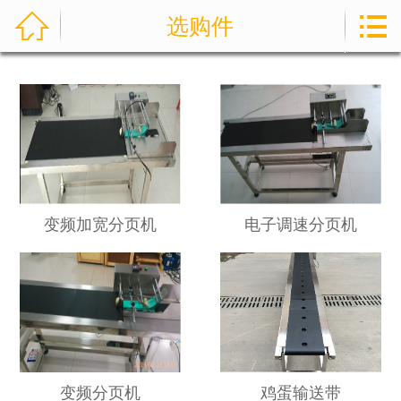



选购件
首页
新闻资讯
产品展示
视频展示
喷印样例
变频加宽分页机
电子调速分页机
关于我们
服务与支持
变频分页机
鸡蛋输送带