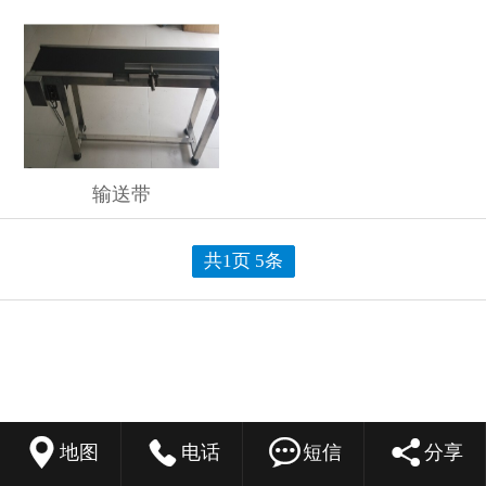
输送带
共1页 5条




地图
电话
短信
分享