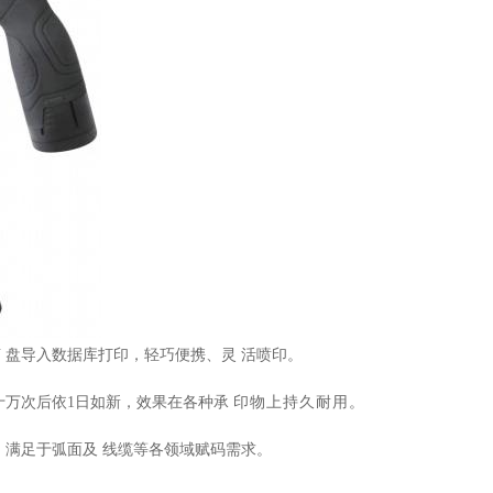
U
盘导入数据库打印，轻巧便携、灵
活喷印。
十万次后依
1日如新，效
果在各种承
印物上持久耐用。
满足于弧面及 线缆等
各领域赋码需
求
。