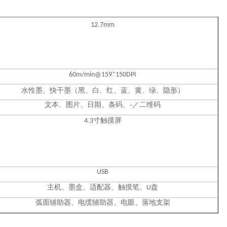
12.7mm
60m/min@159*150DPI
水性墨、快干墨（黑、白、红、蓝、黄、绿、隐形）
文本、图片、日期、条码、
-／二维码
.
寸触摸屏
4
3
USB
主机、墨盒、适配器、触摸笔、
盘
U
弧面辅助器、电缆辅助器、电眼、落地支架